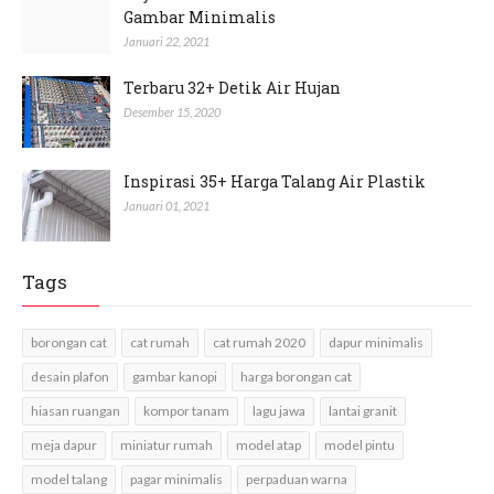
Gambar Minimalis
Januari 22, 2021
Terbaru 32+ Detik Air Hujan
Desember 15, 2020
Inspirasi 35+ Harga Talang Air Plastik
Januari 01, 2021
Tags
borongan cat
cat rumah
cat rumah 2020
dapur minimalis
desain plafon
gambar kanopi
harga borongan cat
hiasan ruangan
kompor tanam
lagu jawa
lantai granit
meja dapur
miniatur rumah
model atap
model pintu
model talang
pagar minimalis
perpaduan warna