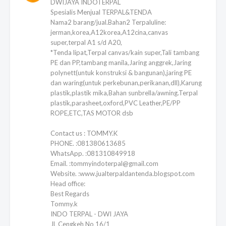
DWIJAYA INDOTERPAL
Spesialis Menjual TERPAL&TENDA
Nama2 barang/jual.Bahan2 Terpaluline:
jerman,korea,A12korea,A12cina,canvas
super,terpal A1 s/d A20,
*Tenda lipat,Terpal canvas/kain super,Tali tambang
PE dan PP,tambang manila,Jaring anggrek,Jaring
polynett(untuk konstruksi & bangunan),jaring PE
dan waring(untuk perkebunan,perikanan,dll),Karung
plastik,plastik mika,Bahan sunbrella/awning.Terpal
plastik,parasheet,oxford,PVC Leather,PE/PP
ROPE,ETC,TAS MOTOR dsb
Contact us : TOMMY.K
PHONE. :081380613685
WhatsApp. :081310849918
Email. :tommyindoterpal@gmail.com
Website. :www.jualterpaldantenda.blogspot.com
Head office:
Best Regards
Tommy.k
INDO TERPAL - DWI JAYA
JL Cengkeh No 16/1