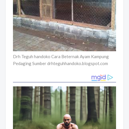
Drh Teguh handoko Cara Beternak Ayam Kampung
Pedaging Sumber drhteguhhandoko.blogspot.com