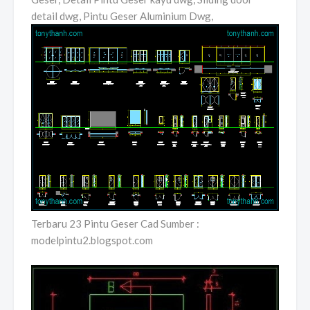
detail dwg, Pintu Geser Aluminium Dwg,
Terbaru 23 Pintu Geser Cad Sumber :
modelpintu2.blogspot.com