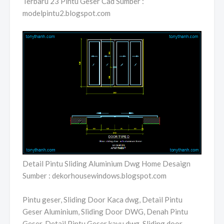
Terbaru 23 Pintu Geser Cad Sumber :
modelpintu2.blogspot.com
Detail Pintu Sliding Aluminium Dwg Home Desaign
Sumber : dekorhousewindows.blogspot.com
Pintu geser, Sliding Door Kaca dwg, Detail Pintu
Geser Aluminium, Sliding Door DWG, Denah Pintu
Geser, Detail Pintu Geser kayu dwg, Sliding door