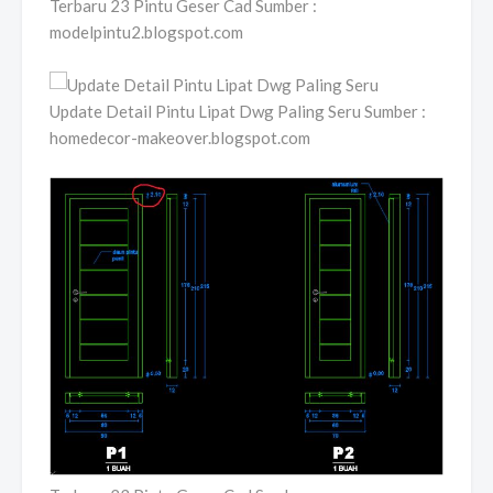
Terbaru 23 Pintu Geser Cad Sumber :
modelpintu2.blogspot.com
Update Detail Pintu Lipat Dwg Paling Seru Sumber :
homedecor-makeover.blogspot.com