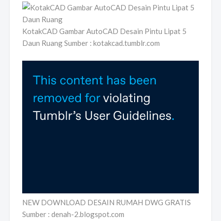
KotakCAD Gambar AutoCAD Desain Pintu Lipat 5
Daun Ruang Sumber : kotakcad.tumblr.com
NEW DOWNLOAD DESAIN RUMAH DWG GRATIS
Sumber : denah-2.blogspot.com