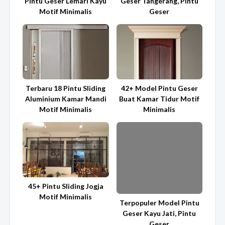
Pintu Geser Lemari Kayu
Geser Tangerang, Pintu
Motif Minimalis
Geser
Terbaru 18 Pintu Sliding
42+ Model Pintu Geser
Aluminium Kamar Mandi
Buat Kamar Tidur Motif
Motif Minimalis
Minimalis
45+ Pintu Sliding Jogja
Motif Minimalis
Terpopuler Model Pintu
Geser Kayu Jati, Pintu
Geser