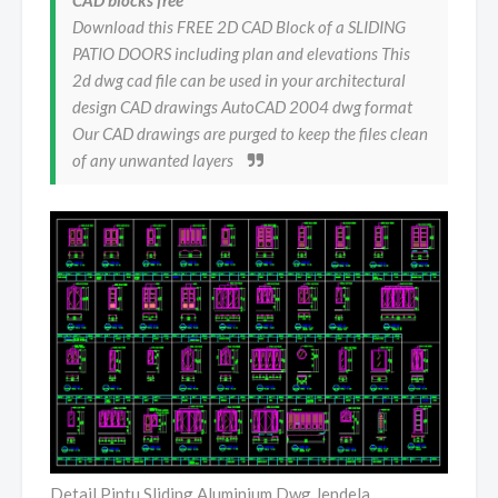
CAD blocks free
Download this FREE 2D CAD Block of a SLIDING
PATIO DOORS including plan and elevations This
2d dwg cad file can be used in your architectural
design CAD drawings AutoCAD 2004 dwg format
Our CAD drawings are purged to keep the files clean
of any unwanted layers
Detail Pintu Sliding Aluminium Dwg Jendela