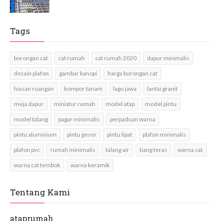
Tags
borongan cat
cat rumah
cat rumah 2020
dapur minimalis
desain plafon
gambar kanopi
harga borongan cat
hiasan ruangan
kompor tanam
lagu jawa
lantai granit
meja dapur
miniatur rumah
model atap
model pintu
model talang
pagar minimalis
perpaduan warna
pintu aluminium
pintu geser
pintu lipat
plafon minimalis
plafon pvc
rumah minimalis
talang air
tiang teras
warna cat
warna cat tembok
warna keramik
Tentang Kami
ataprumah