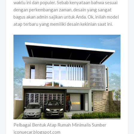
waktu ini dan populer. Sebab kenyataan bahwa sesuai
dengan perkembangan zaman, desain yang sangat
bagus akan admin sajikan untuk Anda. Ok, inilah model
atap terbaru yang memiliki desain kekinian saat ini.
Pelbagai Bentuk Atap Rumah Minimalis Sumber
iconuecar.blogspot.com