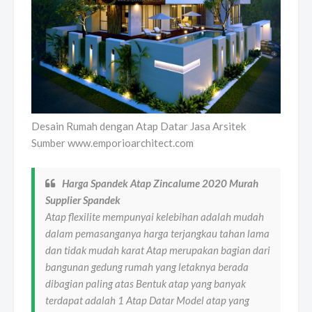
Desain Rumah dengan Atap Datar Jasa Arsitek
Sumber www.emporioarchitect.com
Harga Spandek Atap Zincalume 2020 Murah
Supplier Spandek
Atap flexilite mempunyai kelebihan adalah mudah
dalam pemasanganya harga terjangkau tahan lama
dan tidak mudah karat Atap merupakan bagian dari
bangunan gedung rumah yang letaknya berada
dibagian paling atas Bentuk atap yang banyak
terdapat adalah 1 Atap Datar Model atap yang